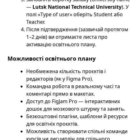
—
Lutsk National Technical University
). У
полі «Type of user» оберіть Student або
Teacher.
Після підтвердження (зазвичай протягом
1–2 днів) ви отримаєте листа про
активацію освітнього плану.
Можливості освітнього плану
Необмежена кількість проєктів і
редакторів (як у Figma Pro).
Командна робота в реальному часі та
коментарі прямо в макетах.
Доступ до FigJam Pro — інтерактивних
дошок для мозкового штурму та занять.
Безкоштовні плагіни, шаблони й ресурси
для освітніх проєктів.
Можливість створювати спільні команди
курсів чи дисциплін для спільного