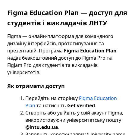
Figma Education Plan — доступ для
студентів і викладачів ЛНТУ
Figma — онлайн-платформа для командного
дизайну інтерфейсів, прототипування та
презентацій. Програма
Figma Education Plan
надає безкоштовний доступ до Figma Pro та
FigJam Pro для студентів та викладачів
університетів.
Як отримати доступ
Перейдіть на сторінку
Figma Education
Plan
та натисніть
Get verified
.
Створіть або увійдіть у свій акаунт Figma,
використовуючи університетську пошту
@lntu.edu.ua
.
Заповніть коротку заявку (University name