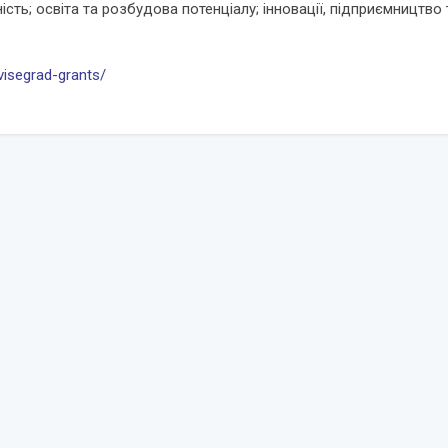
ість; освіта та розбудова потенціалу; інновації, підприємництв
visegrad-grants/