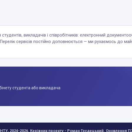
 студентів, викладачів і співробітників: електронний документооб
. Перелік сервісів постійно доповнюється — ми рухаємось до ма
абінету студента або викладача
ТУ, 2024-2026.
Керівник проекту - Роман Грудецький.
Оновлення ПЗ 