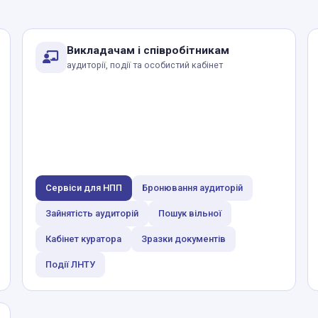
Викладачам і співробітникам
аудиторії, події та особистий кабінет
Сервіси для НПП
Бронювання аудиторій
Зайнятість аудиторій
Пошук вільної
Кабінет куратора
Зразки документів
Події ЛНТУ