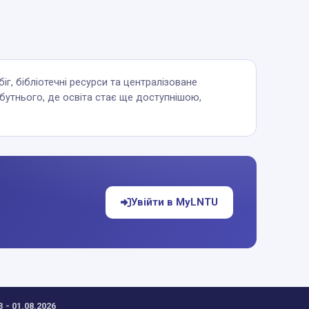
іг, бібліотечні ресурси та централізоване
йбутнього, де освіта стає ще доступнішою,
Увійти в MyLNTU
- 01.08.2026