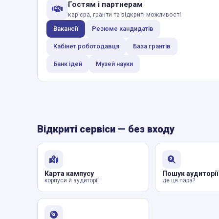
Гостям і партнерам
кар'єра, гранти та відкриті можливості
Вакансії
Резюме кандидатів
Кабінет роботодавця
База грантів
Банк ідей
Музей науки
Відкриті сервіси — без входу
Карта кампусу
Пошук аудиторії
корпуси й аудиторії
де ця пара?