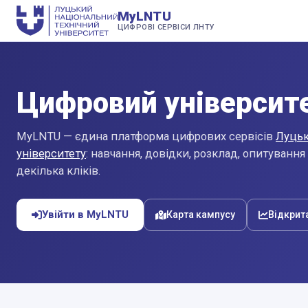
MyLNTU
ЦИФРОВІ СЕРВІСИ ЛНТУ
Цифровий університе
MyLNTU — єдина платформа цифрових сервісів
Луцьк
університету
: навчання, довідки, розклад, опитування
декілька кліків.
Увійти в MyLNTU
Карта кампусу
Відкрит