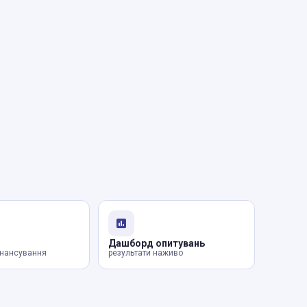
Дашборд опитувань
інансування
результати наживо