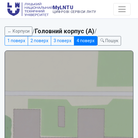
MyLNTU
ЦИФРОВІ СЕРВІСИ ЛНТУ
/
Головний корпус (А)
/
← Корпуси
1 поверх
2 поверх
3 поверх
4 поверх
🔍 Пошук